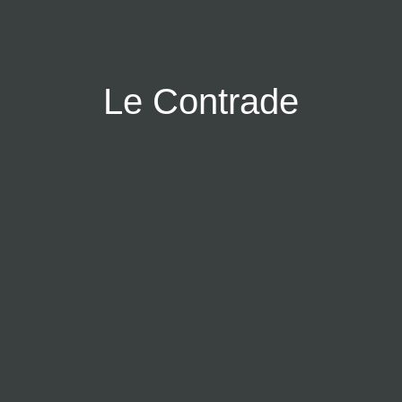
L
e
C
o
n
t
r
a
d
e