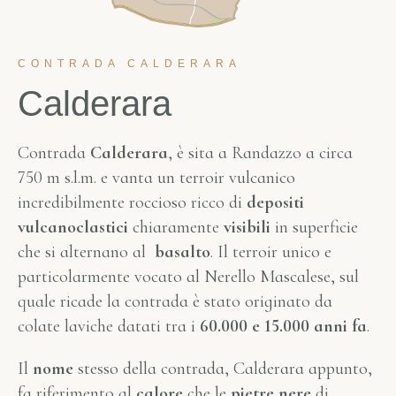
CONTRADA CALDERARA
Calderara
Contrada
Calderara
, è sita a Randazzo a circa
750 m s.l.m. e vanta un terroir vulcanico
incredibilmente roccioso ricco di
depositi
vulcanoclastici
chiaramente
visibili
in superficie
che si alternano al
basalto
. Il terroir unico e
particolarmente vocato al Nerello Mascalese, sul
quale ricade la contrada è stato originato da
colate laviche datati tra i
60.000 e 15.000 anni fa
.
Il
nome
stesso della contrada, Calderara appunto,
fa riferimento al
calore
che le
pietre nere
di