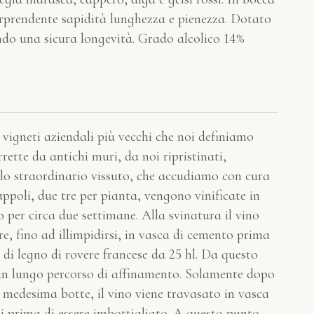
orprendente sapidità lunghezza e pienezza. Dotato
do una sicura longevità. Grado alcolico 14%
 vigneti aziendali più vecchi che noi definiamo
rrette da antichi muri, da noi ripristinati,
llo straordinario vissuto, che accudiamo con cura
appoli, due tre per pianta, vengono vinificate in
 per circa due settimane. Alla svinatura il vino
, fino ad illimpidirsi, in vasca di cemento prima
e di legno di rovere francese da 25 hl. Da questo
n lungo percorso di affinamento. Solamente dopo
 medesima botte, il vino viene travasato in vasca
si prima di essere imbottigliato. A questo punto