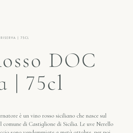
RISERVA | 75CL
Rosso DOC
a | 75cl
natore è un vino rosso siciliano che nasce sul
l comune di Castiglione di Sicilia. Le uve Nerello
ccio sono vendemmiate a metà ottobre, per poi