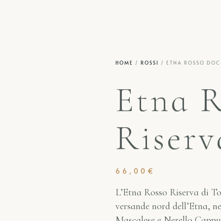
HOME
/
ROSSI
/ ETNA ROSSO DOC 
Etna 
Riserv
66,00
€
L’Etna Rosso Riserva di Tor
versande nord dell’Etna, ne
Mascalese e Nerello Cappu