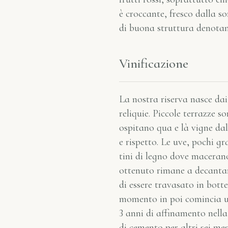
è croccante, fresco dalla s
di buona struttura denotan
Vinificazione
La nostra riserva nasce dai
reliquie. Piccole terrazze so
ospitano qua e là vigne da
e rispetto. Le uve, pochi gr
tini di legno dove macerano
ottenuto rimane a decantare
di essere travasato in bott
momento in poi comincia u
3 anni di affinamento nella
di cemento per altri sei me