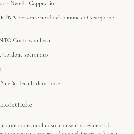
se e Nerello Cappuccio
 ETNA
, versante nord nel comune di Castiglione
ENTO
Controspalliera
A
Cordone speronato
i.
2a e 3a decade di ottobre
anolettiche
he note minerali al naso, con sentori evidenti di
liegia marasca, cappero, alga e gelsi rossi. In bocca