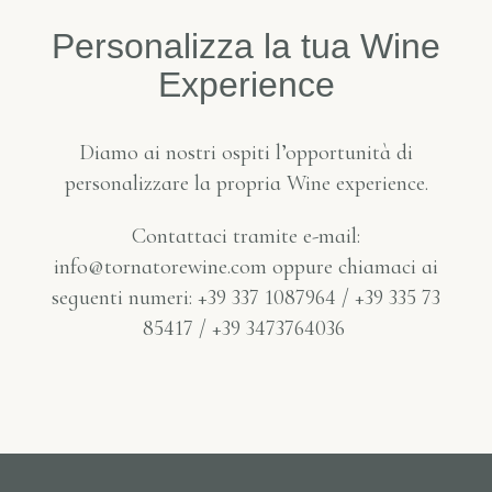
P
e
r
s
o
n
a
l
i
z
z
a
l
a
t
u
a
W
i
n
e
E
x
p
e
r
i
e
n
c
e
Diamo ai nostri ospiti l’opportunità di
personalizzare la propria Wine experience.
Contattaci tramite e-mail:
info@tornatorewine.com oppure c
hiamaci ai
seguenti numeri: +39 337 1087964 / +39 335 73
85417 / +39 3473764036