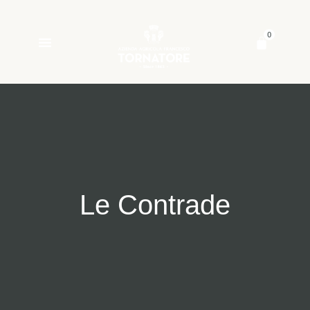
0
L
e
C
o
n
t
r
a
d
e