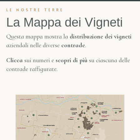
LE NOSTRE TERRE
L
a
M
a
p
p
a
d
e
i
V
i
g
n
e
t
i
Questa mappa mostra la
distribuzione dei vigneti
aziendali nelle diverse
contrade
.
Clicca
sui numeri e
scopri di più
su ciascuna delle
contrade raffigurate.