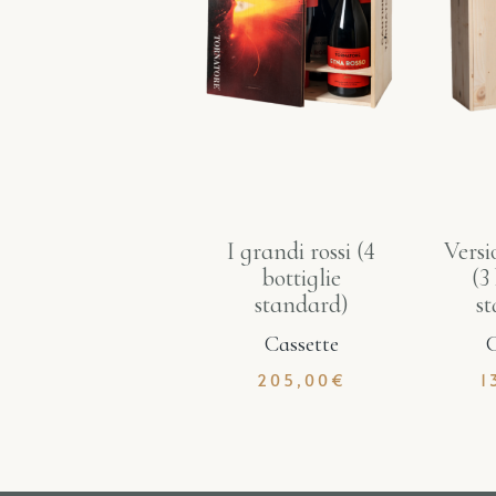
I grandi rossi (4
Versi
bottiglie
(3
standard)
s
Cassette
C
205,00
€
1