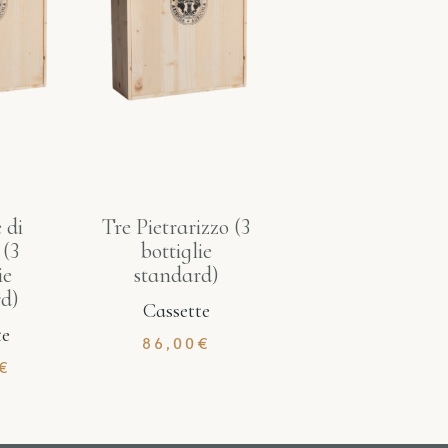
 di
Tre Pietrarizzo (3
 (3
bottiglie
ie
standard)
d)
Cassette
te
86,00
€
€