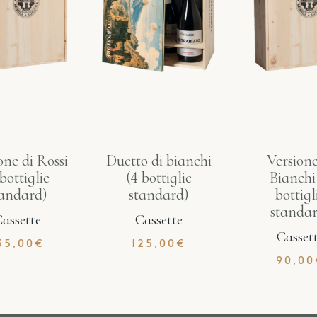
one di Rossi
Duetto di bianchi
Versione
 bottiglie
(4 bottiglie
Bianchi
tandard)
standard)
bottigl
standar
assette
Cassette
Casset
35,00
€
125,00
€
90,00