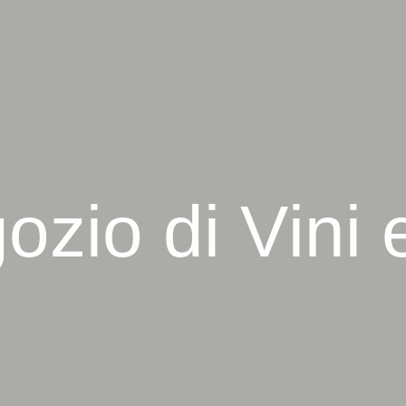
g
o
z
i
o
d
i
V
i
n
i