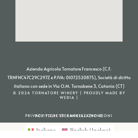
Azienda Agricola Tornatore Francesco (C.F.
TRNFNC47C29C297Z e P.IVA: 01072520875), Società di diritto
italiano con sede in Via O.M. Tornabene 3, Catania (CT)
© 2026 TORNATORE WINERY | PROUDLY MADE BY
WEDIA |
PRIVACY POLICY
POLITICHE DI CANCELLAZIONE
TERMINI&CONDIZIONI
Italiano
English
(
Inglese
)