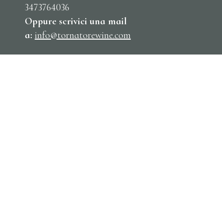
3473764036
Oppure scrivici una mail
a:
info@tornatorewine.com
Ecco qui dove siamo: